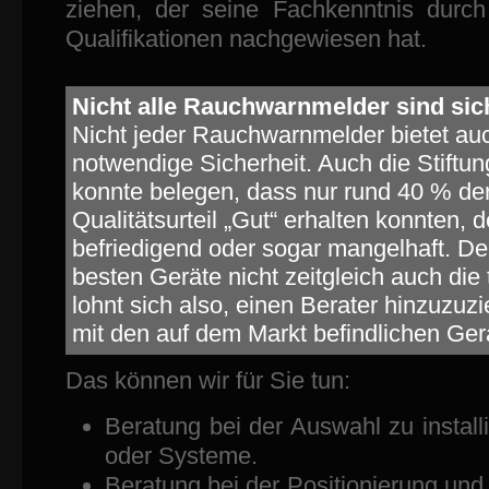
ziehen, der seine Fachkenntnis durc
Qualifikationen nachgewiesen hat.
Nicht alle Rauchwarnmelder sind sic
Nicht jeder Rauchwarnmelder bietet au
notwendige Sicherheit. Auch die Stiftu
konnte belegen, dass nur rund 40 % de
Qualitätsurteil „Gut“ erhalten konnten, d
befriedigend oder sogar mangelhaft. De
besten Geräte nicht zeitgleich auch die
lohnt sich also, einen Berater hinzuzuzi
mit den auf dem Markt befindlichen Ger
Das können wir für Sie tun:
Beratung bei der Auswahl zu instal
oder Systeme.
Beratung bei der Positionierung un