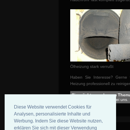
Ölheizung stark verrußt
Haben Sie Interesse? Gerne 
Heizung professionell zu reinige
Sie möchten mehr zum Thema
Melden Sie sich gerne bei uns.
Diese Website verwendet Cookies für
Analysen, personalisierte Inhalte und
Werbung. Indem Sie diese Website nutzen,
erklären Sie sich mit dieser Verwendung