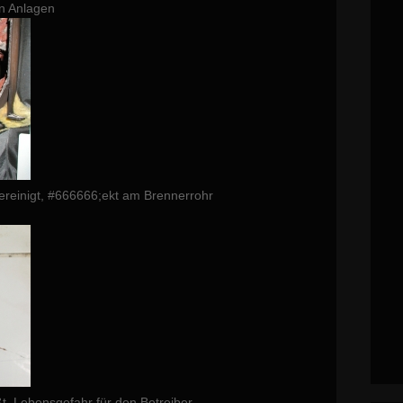
en Anlagen
ereinigt, #666666;ekt am Brennerrohr
t. Lebensgefahr für den Betreiber