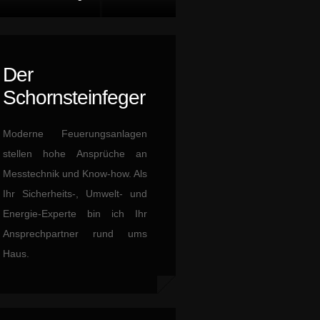
Der
Schornsteinfeger
Moderne Feuerungsanlagen
stellen hohe Ansprüche an
Messtechnik und Know-how. Als
Ihr Sicherheits-, Umwelt- und
Energie-Experte bin ich Ihr
Ansprechpartner rund ums
Haus.