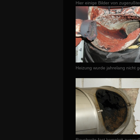
Hier einige Bilder von zugerußt
Heizung wurde jahrelang nicht g
Rauchrohr fast komplett zugeruß